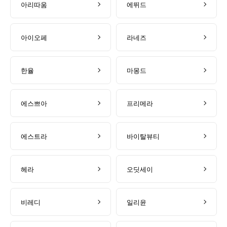
아리따움
에뛰드
아이오페
라네즈
한율
마몽드
에스쁘아
프리메라
에스트라
바이탈뷰티
헤라
오딧세이
비레디
일리윤