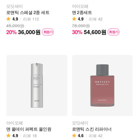
오딧세이
아이오페
로맨틱 스페셜 2종 세트
맨 2종세트
4.9
4.9
리뷰
112
리뷰
42
45,000원
78,000원
20%
36,000
원
30%
54,600
원
회원가
회원가
아이오페
오딧세이
맨 올데이 퍼펙트 올인원
로맨틱 스킨 리파이너
4.9
4.6
리뷰
18
리뷰
42