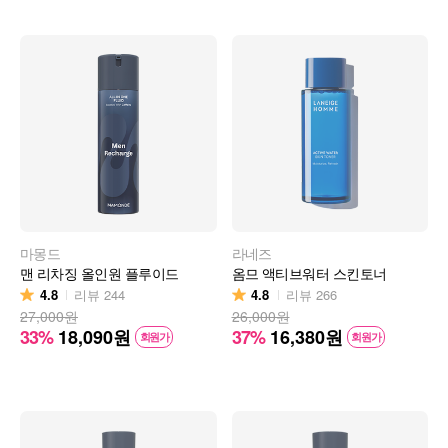
마몽드
라네즈
맨 리차징 올인원 플루이드
옴므 액티브워터 스킨토너
4.8
4.8
리뷰
244
리뷰
266
27,000원
26,000원
33%
18,090
원
37%
16,380
원
회원가
회원가