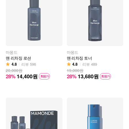
마몽드
마몽드
맨 리차징 로션
맨 리차징 토너
4.8
4.8
리뷰
596
리뷰
489
20,000원
19,000원
28%
14,400
원
28%
13,680
원
회원가
회원가