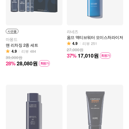
라네즈
사은품
옴므 액티브워터 모이스처라이저
마몽드
4.9
리뷰
251
맨 리차징 2종 세트
27,000원
4.9
리뷰
484
37%
17,010
원
회원가
39,000원
28%
28,080
원
회원가