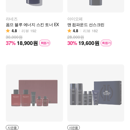
라네즈
아이오페
옴므 블루 에너지 스킨 토너 EX
맨 컴파운드 선스크린
4.8
4.8
리뷰
192
리뷰
182
30,000원
28,000원
37%
18,900
원
30%
19,600
원
회원가
회원가
사은품
사은품