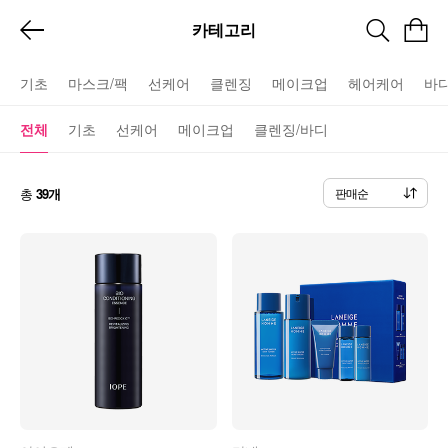
카테고리
기초
마스크/팩
선케어
클렌징
메이크업
헤어케어
바
전체
기초
선케어
메이크업
클렌징/바디
총
39개
판매순