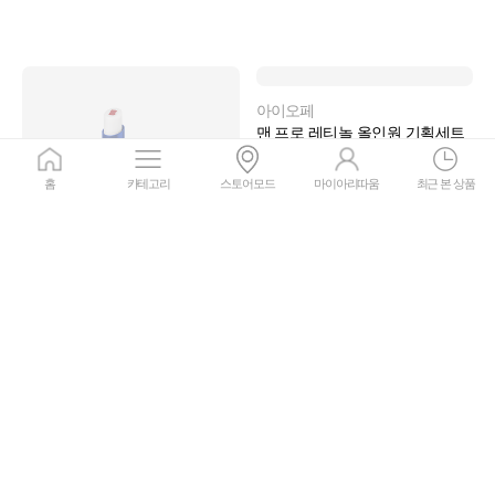
홈
카테고리
스토어모드
마이아리따움
최근 본 상품
비레디
아이오페
생기 립밤
맨 프로 레티놀 올인원 기획세트
5.0
4.9
리뷰
10
리뷰
26
12,900원
38,000원
17%
10,707
원
25%
28,500
원
회원가
회원가