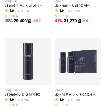
아이오페
라네즈
맨 바이오 컨디셔닝 에센스
옴므 액티브워터 2종세트
4.9
4.9
리뷰
846
리뷰
532
42,000원
53,000원
30%
29,400
원
41%
31,270
원
회원가
회원가
아이오페
라네즈
맨 안티에이징 에멀젼 EX
옴므 블루 에너지 EX 2종세트
4.9
4.9
리뷰
557
리뷰
458
36,000원
62,000원