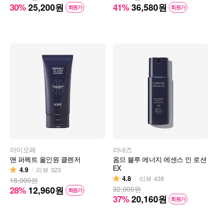
30%
25,200
원
41%
36,580
원
회원가
회원가
아이오페
라네즈
맨 퍼펙트 올인원 클렌저
옴므 블루 에너지 에센스 인 로션
EX
4.9
리뷰
323
4.8
리뷰
438
18,000원
28%
12,960
원
32,000원
회원가
37%
20,160
원
회원가