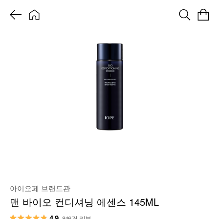
아이오페 브랜드관
맨 바이오 컨디셔닝 에센스 145ML
4.9
846건 리뷰