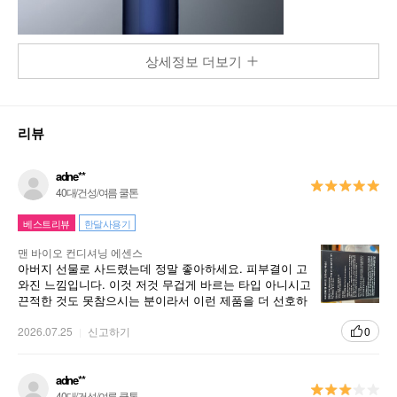
상세정보 더보기
리뷰
adne**
40대/건성/여름 쿨톤
베스트리뷰
한달사용기
맨 바이오 컨디셔닝 에센스
아버지 선물로 사드렸는데 정말 좋아하세요. 피부결이 고
와진 느낌입니다. 이것 저것 무겁게 바르는 타입 아니시고
끈적한 것도 못참으시는 분이라서 이런 제품을 더 선호하
시는 것 같아요. 알콜성분이 강하지 않아 면도후 소독기능
이 거의 없지만 건조하고 주름진 피부엔 잘 맞는 듯 합니
2026.07.25
신고하기
0
다.
adne**
40대/건성/여름 쿨톤