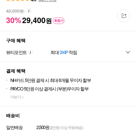
42,000
원
30%
29,400
원
회원가
구매 혜택
뷰티포인트
최대
294P
적립
결제 혜택
NH카드 5만원 결제 시 최대 6개월 무이자 할부
PAYCO 5만원 이상 결제시 (부분)무이자 할부
더보기 >
배송비
일반배송
2,500원
(2만원 이상 무료배송)