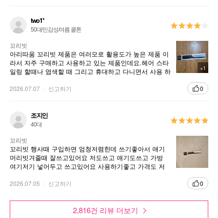
같아저장해놓기로 했네요.
two1*
50대/민감성/여름 쿨톤
꼬리빗
아리따움 꼬리빗 제품은 여러모로 활용도가 높은 제품 이
라서 자주 구매하고 사용하고 있는 제품인데요.헤어 스타
+1
일링 할때나 염색할 때 그리고 휴대하고 다니면서 사용 하
기에도 좋은 제품이에요.
2026.07.07
신고하기
0
조지인
40대
꼬리빗
꼬리빗 행사때 구입하면 엄청저렴한데 쓰기좋아서 애기
머리빗겨줄때 잘쓰고있어요 저도쓰고 애기도쓰고 가방
여기저기 넣어두고 쓰고있어요 사용하기좋고 가격도 저
렴해서 행사때 꼭 사둬야하는품목이에요
2026.07.05
신고하기
0
2,816건 리뷰 더보기