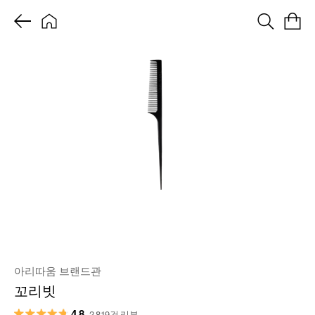
아리따움 브랜드관
꼬리빗
4.8
2,819건 리뷰