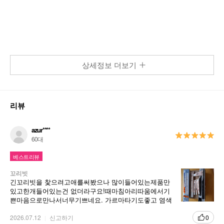
상세정보 더보기
리뷰
azur****
60대
베스트리뷰
꼬리빗
긴꼬리빗을 찿으려고애를써봤으나 많이들어있는제품만
있고한개들어있는건 없더라구요!때마침아리따움에서기
쁜마음으로만나서너무기쁘네요. 가르마타기도좋고 염색
할때도밝은빗은 물들어서 필요가없는데요검정빗은물들
어도걱정없고 제마음에 쏙드네요. 다음에도또 필요할것
2026.07.12
신고하기
0