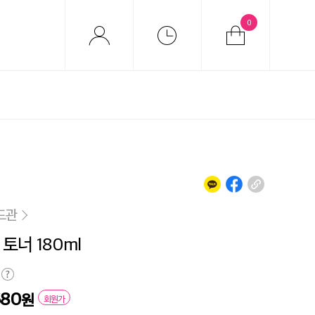
0
드관
토너 180ml
680
원
회원가