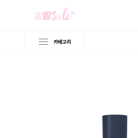
카테고리
본
검
메
문
색
뉴
바
바
바
로
로
로
가
가
가
기
기
기