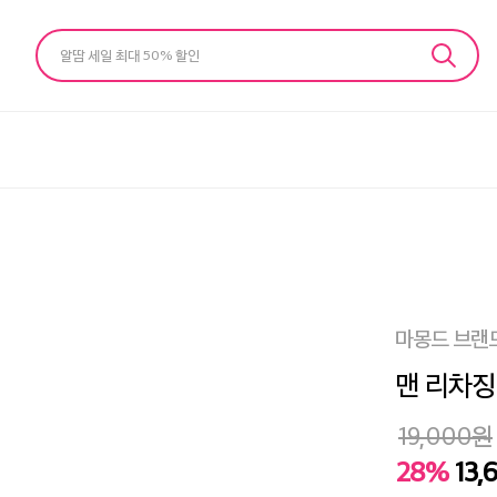
알땀 세일 최대 50% 할인
마몽드 브랜
맨 리차징 
19,000
원
28%
13,