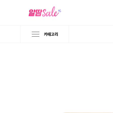
카테고리
본
검
메
문
색
뉴
바
바
바
로
로
로
가
가
가
기
기
기