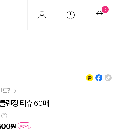
0
랜드관
클렌징 티슈 60매
600
원
회원가