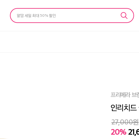
알땀 세일 최대 50% 할인
프리메라 브
인리치드 
27,000
원
20%
21,