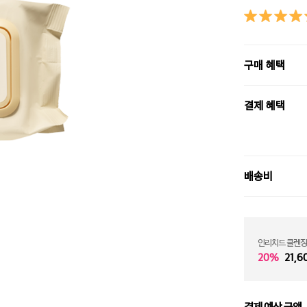
구매 혜택
결제 혜택
배송비
인리치드 클렌징
20%
21,6
결제 예상 금액