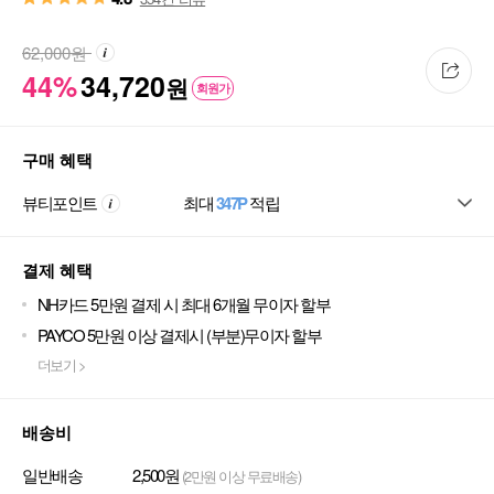
62,000
원
44%
34,720
원
회원가
구매 혜택
뷰티포인트
최대
347P
적립
결제 혜택
NH카드 5만원 결제 시 최대 6개월 무이자 할부
PAYCO 5만원 이상 결제시 (부분)무이자 할부
더보기 >
배송비
일반배송
2,500원
(2만원 이상 무료배송)