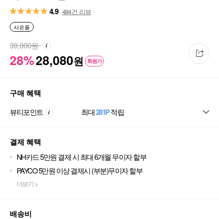
4.9
484건 리뷰
사은품
39,000
원
28%
28,080
원
회원가
구매 혜택
뷰티포인트
최대
281P
적립
결제 혜택
NH카드 5만원 결제 시 최대 6개월 무이자 할부
PAYCO 5만원 이상 결제시 (부분)무이자 할부
더보기 >
배송비