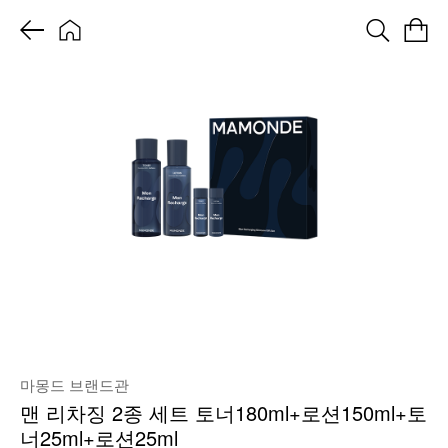
마몽드 브랜드관
맨 리차징 2종 세트 토너180ml+로션150ml+토
너25ml+로션25ml