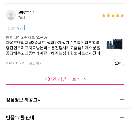
a010********
70대
한달사용기
맨 리차징 2종 세트 (25AD)
마몽드맨리차징2종세트 상쾌하게생기수분충전피부활력
충전건조하고자극받는피부를진정시키고촘촘하게수분을
공급해주고산뜻하게마뮤리해주는상쾌한토너로션지친피
부에생기수분과 진정효과를선사하는확실한효과 자극받
고건조해진피부수분공급 충분해요
2026.04.22
신고하기
0
481건 리뷰 더보기
상품정보 제공고시
반품/교환 안내