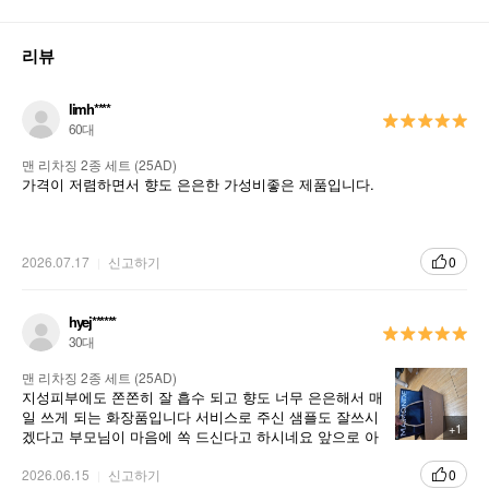
리뷰
limh****
60대
맨 리차징 2종 세트 (25AD)
가격이 저렴하면서 향도 은은한 가성비좋은 제품입니다.
2026.07.17
신고하기
0
hyej******
30대
맨 리차징 2종 세트 (25AD)
지성피부에도 쫀쫀히 잘 흡수 되고 향도 너무 은은해서 매
일 쓰게 되는 화장품입니다 서비스로 주신 샘플도 잘쓰시
+1
겠다고 부모님이 마음에 쏙 드신다고 하시네요 앞으로 아
리따움 세일할 때 맞추어서 꼭 재구매각입니다 아리따움
은 사랑입니다🩷
2026.06.15
신고하기
0