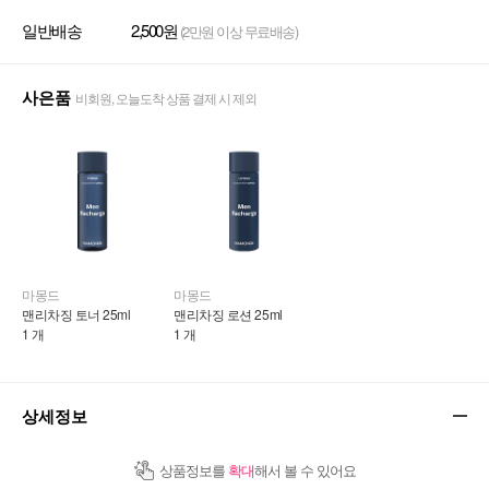
일반배송
2,500원
(2만원 이상 무료배송)
사은품
비회원, 오늘도착 상품 결제 시 제외
마몽드
마몽드
맨리차징 토너 25ml
맨리차징 로션 25ml
1 개
1 개
상세정보
상품정보를
확대
해서 볼 수 있어요