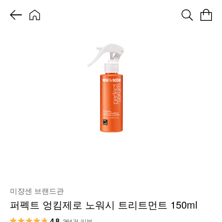
미쟝센 브랜드관
퍼펙트 엉킴제로 노워시 트리트먼트 150ml
4.8
364건 리뷰