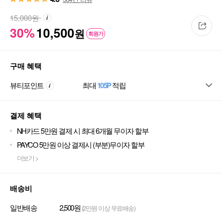
15,000
원
30%
10,500
원
회원가
구매 혜택
뷰티포인트
최대
105P
적립
결제 혜택
NH카드 5만원 결제 시 최대 6개월 무이자 할부
PAYCO 5만원 이상 결제시 (부분)무이자 할부
더보기 >
배송비
일반배송
2,500원
(2만원 이상 무료배송)