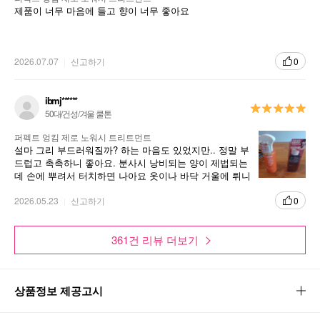
제품이 너무 마음에 들고 향이 너무 좋아요
2026.07.07
신고하기
0
ibmj******
50대/건성/겨울 쿨톤
퍼펙트 엉킴 제로 노워시 트리트먼트
설마 그리 부드러워질까? 하는 마음도 있었지만.. 정말 부
드럽고 촉촉하니 좋아요. 분사시 낭비되는 양이 제법되는
데 손에 뿌려서 터치하면 나아요 옷이나 바닥 거울에 튀니
주의 제품기능은 만족~~
2026.05.23
신고하기
0
361건 리뷰 더보기
상품정보 제공고시