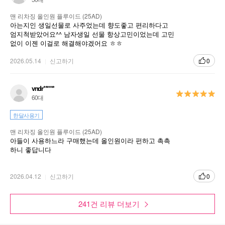
맨 리차징 올인원 플루이드 (25AD)
아는지인 생일선물로 사주었는데 향도좋고 편리하다고
엄지척받았어요^^ 남자생일 선물 항상고민이었는데 고민
없이 이젠 이걸로 해결해야겠어요 ㅎㅎ
2026.05.14
신고하기
0
vndr******
60대
한달사용기
맨 리차징 올인원 플루이드 (25AD)
아들이 사용하느라 구매했는데 올인원이라 펀하고 촉촉
하니 좋답니다
2026.04.12
신고하기
0
241건 리뷰 더보기