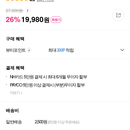
27,000
원
26%
19,980
원
회원가
구매 혜택
뷰티포인트
최대
200P
적립
결제 혜택
NH카드 5만원 결제 시 최대 6개월 무이자 할부
PAYCO 5만원 이상 결제시 (부분)무이자 할부
더보기 >
배송비
일반배송
2,500원
(2만원 이상 무료배송)