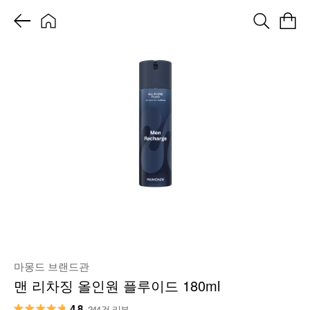
마몽드 브랜드관
맨 리차징 올인원 플루이드 180ml
4.8
244건 리뷰