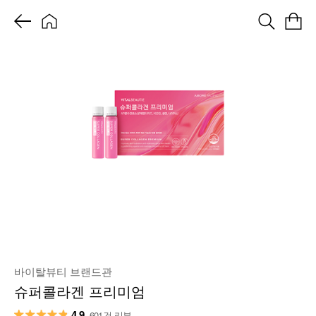
바이탈뷰티 브랜드관
슈퍼콜라겐 프리미엄
4.9
601건 리뷰