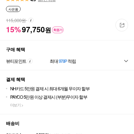
사은품
115,000
원
15%
97,750
원
회원가
구매 혜택
뷰티포인트
최대
978P
적립
결제 혜택
NH카드 5만원 결제 시 최대 6개월 무이자 할부
PAYCO 5만원 이상 결제시 (부분)무이자 할부
더보기 >
배송비