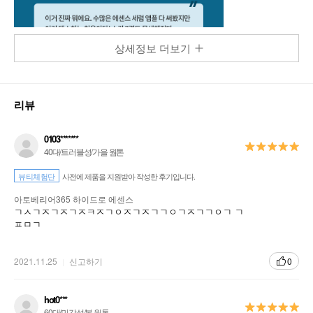
상세정보 더보기
리뷰
0103*******
40대/트러블성/가을 웜톤
뷰티체험단
사전에 제품을 지원받아 작성한 후기입니다.
아토베리어365 하이드로 에센스
ㄱㅅㄱㅈㄱㅈㄱㅈㅋㅈㄱㅇㅈㄱㅈㄱㄱㅇㄱㅈㄱㄱㅇㄱ ㄱ
ㅍㅁㄱ
2021.11.25
신고하기
0
hot0***
60대/민감성/봄 웜톤