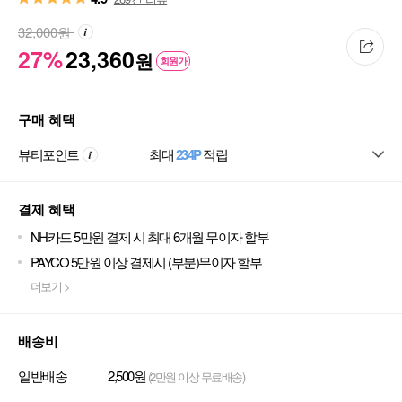
32,000
원
27%
23,360
원
회원가
구매 혜택
뷰티포인트
최대
234P
적립
결제 혜택
NH카드 5만원 결제 시 최대 6개월 무이자 할부
PAYCO 5만원 이상 결제시 (부분)무이자 할부
더보기 >
배송비
일반배송
2,500원
(2만원 이상 무료배송)