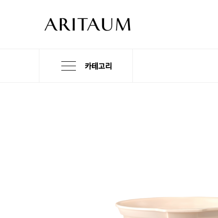
카테고리
본
검
메
문
색
뉴
바
바
바
로
로
로
가
가
가
기
기
기