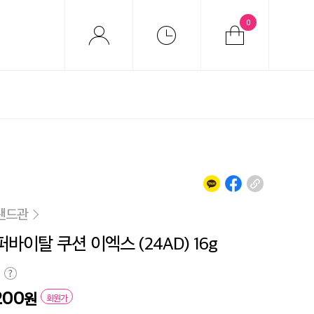
0
랜드관
퍼바이탈 쿠션 이엑스 (24AD) 16g
200
원
회원가