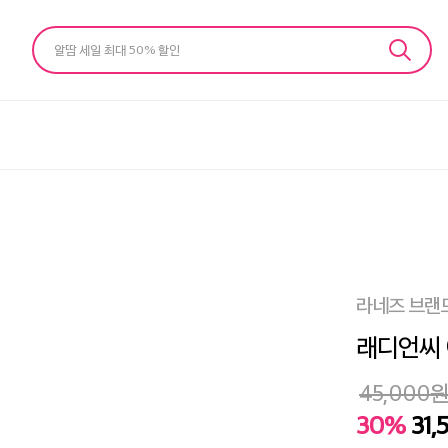
알땀 세일 최대 50% 할인
라네즈 브랜
래디언씨 
45,000
30%
31,