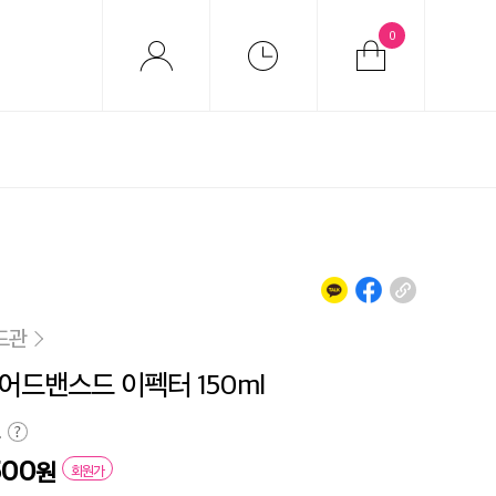
0
드관
어드밴스드 이펙터 150ml
원
500
원
회원가