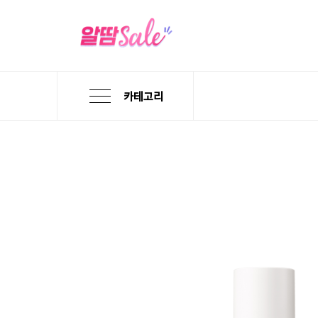
카테고리
본
검
메
문
색
뉴
바
바
바
로
로
로
가
가
가
기
기
기