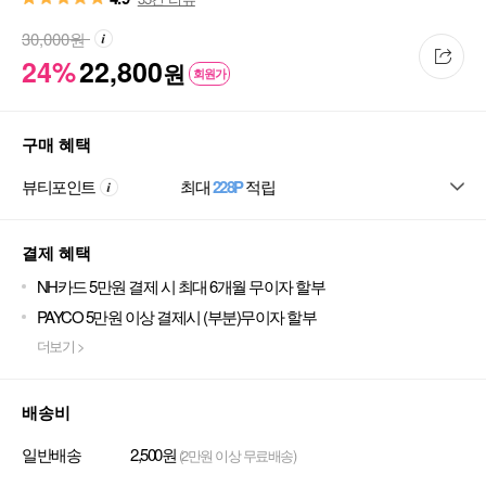
30,000
원
24%
22,800
원
회원가
구매 혜택
뷰티포인트
최대
228P
적립
결제 혜택
NH카드 5만원 결제 시 최대 6개월 무이자 할부
PAYCO 5만원 이상 결제시 (부분)무이자 할부
더보기 >
배송비
일반배송
2,500원
(2만원 이상 무료배송)