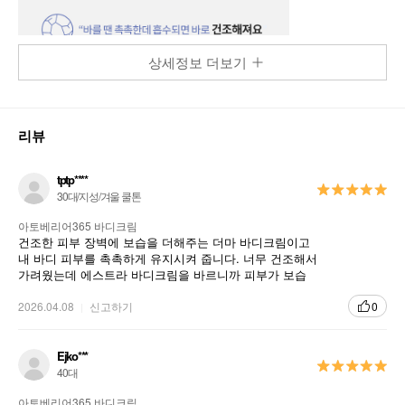
상세정보 더보기
리뷰
tptp****
30대/지성/겨울 쿨톤
아토베리어365 바디크림
건조한 피부 장벽에 보습을 더해주는 더마 바디크림이고
내 바디 피부를 촉촉하게 유지시켜 줍니다. 너무 건조해서
가려웠는데 에스트라 바디크림을 바르니까 피부가 보습
이 되고 부드러워졌습니다. 마일드한 더마 케어 화장품 에
스트라 수분 에센스도 써 봤는데 효과를 바로 느낄 수 있
2026.04.08
신고하기
0
었습니다.
Ejko***
40대
아토베리어365 바디크림