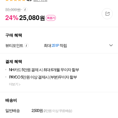
33,000
원
24%
25,080
원
회원가
구매 혜택
뷰티포인트
최대
251P
적립
결제 혜택
NH카드 5만원 결제 시 최대 6개월 무이자 할부
PAYCO 5만원 이상 결제시 (부분)무이자 할부
더보기 >
배송비
일반배송
2,500원
(2만원 이상 무료배송)