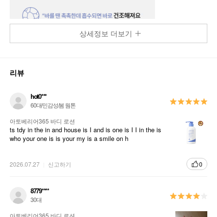
상세정보 더보기
리뷰
hot0***
60대/민감성/봄 웜톤
아토베리어365 바디 로션
ts tdy in the in and house is I and is one is I I in the is
who your one is is your my is a smile on h
2026.07.27
신고하기
0
8779****
30대
아토베리어365 바디 로션