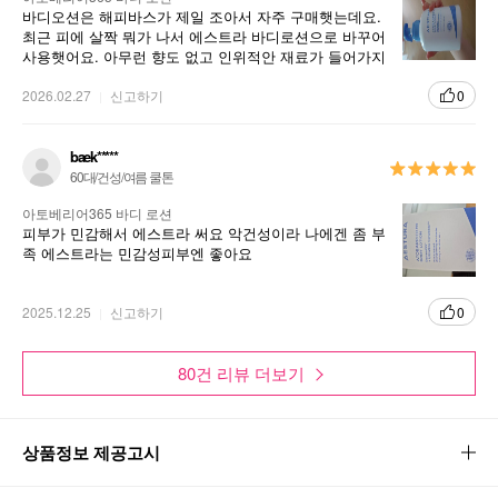
바디오션은 해피바스가 제일 조아서 자주 구매햇는데요.
최근 피에 살짝 뭐가 나서 에스트라 바디로션으로 바꾸어
사용햇어요. 아무런 향도 없고 인위적안 재료가 들어가지
않은 듯요. 보습력도 좋구 좋더라구요 가격이 좀 비싼점만
빼면 굿!
2026.02.27
신고하기
0
baek*****
60대/건성/여름 쿨톤
아토베리어365 바디 로션
피부가 민감해서 에스트라 써요 악건성이라 나에겐 좀 부
족 에스트라는 민감성피부엔 좋아요
2025.12.25
신고하기
0
80건 리뷰 더보기
상품정보 제공고시