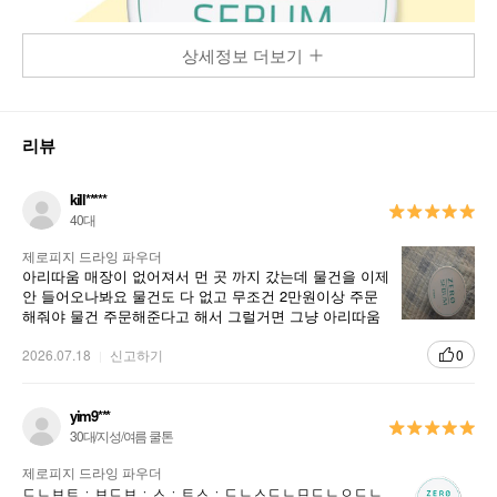
상세정보 더보기
리뷰
kill*****
40대
제로피지 드라잉 파우더
아리따움 매장이 없어져서 먼 곳 까지 갔는데 물건을 이제
안 들어오나봐요 물건도 다 없고 무조건 2만원이상 주문
해줘야 물건 주문해준다고 해서 그럴거면 그냥 아리따움
몰에서 배송비주고 구매하는거랑 다를바가 없어요
2026.07.18
신고하기
0
yim9***
30대/지성/여름 쿨톤
제로피지 드라잉 파우더
ㄷㄴㅂㅌㆍㅂㄷㅂㆍㅅㆍㅌㅅㆍㄷㄴㅅㄷㄴㅁㄷㄴㅇㄷㄴ