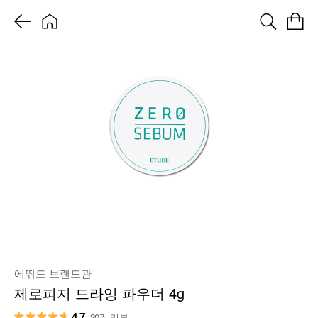
에뛰드 브랜드관
제로피지 드라잉 파우더 4g
4.7
20건 리뷰