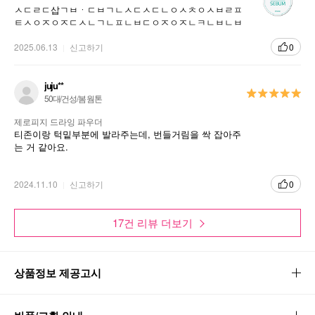
ㅅㄷㄹㄷ삽ㄱㅂㆍㄷㅂㄱㄴㅅㄷㅅㄷㄴㅇㅅㅊㅇㅅㅂㄹㅍ
ㅌㅅㅇㅈㅇㅈㄷㅅㄴㄱㄴㅍㄴㅂㄷㅇㅈㅇㅈㄴㅋㄴㅂㄴㅂ
ㄷㅅㄷㅈㅅㅈㅁㅈㄴㅂㄴㅂㄴㅂㄷㅂㅈㅁㅈㅂㄷㅂㄴㄷㅍ
ㄷ
2025.06.13
신고하기
0
juju**
50대/건성/봄 웜톤
제로피지 드라잉 파우더
티존이랑 턱밑부분에 발라주는데, 번들거림을 싹 잡아주
는 거 같아요.
2024.11.10
신고하기
0
17건 리뷰 더보기
상품정보 제공고시