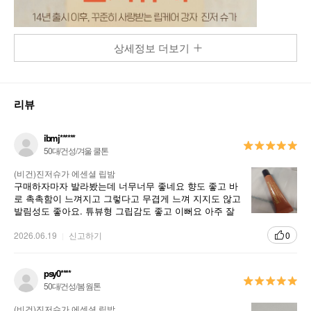
상세정보 더보기
리뷰
ibmj******
50대/건성/겨울 쿨톤
(비건)진저슈가 에센셜 립밤
구매하자마자 발라봤는데 너무너무 좋네요 향도 좋고 바
로 촉촉함이 느껴지고 그렇다고 무겹게 느껴 지지도 않고
발림성도 좋아요. 튜뷰형 그립감도 좋고 이뻐요 아주 잘
구매 한것 같네요
2026.06.19
신고하기
0
psy0****
50대/건성/봄 웜톤
(비건)진저슈가 에센셜 립밤