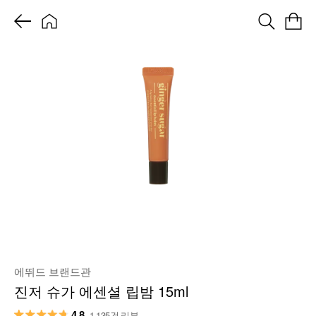
에뛰드 브랜드관
진저 슈가 에센셜 립밤 15ml
4.8
1,135건 리뷰