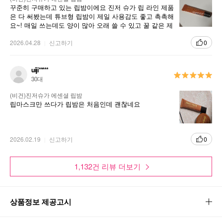
꾸준히 구매하고 있는 립밤이에요 진저 슈가 립 라인 제품
은 다 써봤는데 튜브형 립밤이 제일 사용감도 좋고 촉촉해
요~! 매일 쓰는데도 양이 많아 오래 쓸 수 있고 꿀 같은 제
형이라서 입술이 건조한 분들이 쓰기 좋아요!
2026.04.28
신고하기
0
uiji*****
30대
(비건)진저슈가 에센셜 립밤
립마스크만 쓰다가 립밤은 처음인데 괜찮네요
2026.02.19
신고하기
0
1,132건 리뷰 더보기
상품정보 제공고시