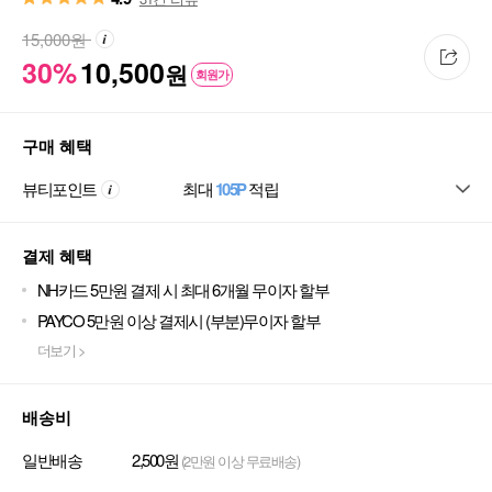
15,000
원
30%
10,500
원
회원가
구매 혜택
뷰티포인트
최대
105P
적립
결제 혜택
NH카드 5만원 결제 시 최대 6개월 무이자 할부
PAYCO 5만원 이상 결제시 (부분)무이자 할부
더보기 >
배송비
일반배송
2,500원
(2만원 이상 무료배송)