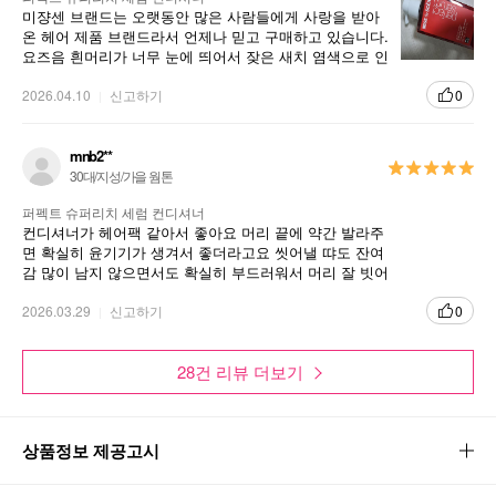
미쟝센 브랜드는 오랫동안 많은 사람들에게 사랑을 받아
온 헤어 제품 브랜드라서 언제나 믿고 구매하고 있습니다.
요즈음 흰머리가 너무 눈에 띄어서 잦은 새치 염색으로 인
해 머리결이 많이 손상이 되어 좋은 제품을 찾다가 구매해
보았습니다. 부드러움이 남는 좋은 제품입니다.
2026.04.10
신고하기
0
mnb2**
30대/지성/가을 웜톤
퍼펙트 슈퍼리치 세럼 컨디셔너
컨디셔너가 헤어팩 같아서 좋아요 머리 끝에 약간 발라주
면 확실히 윤기기가 생겨서 좋더라고요 씻어낼 땨도 잔여
감 많이 남지 않으면서도 확실히 부드러워서 머리 잘 빗어
내고 쓰면 좋습니다!
2026.03.29
신고하기
0
28건 리뷰 더보기
상품정보 제공고시