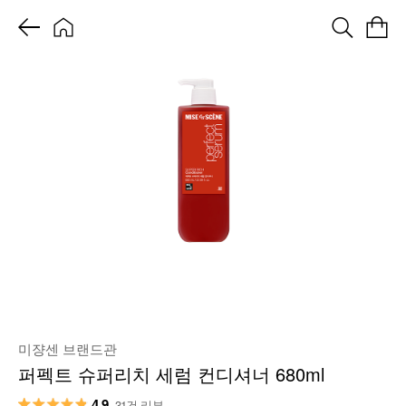
미쟝센 브랜드관
퍼펙트 슈퍼리치 세럼 컨디셔너 680ml
4.9
31건 리뷰