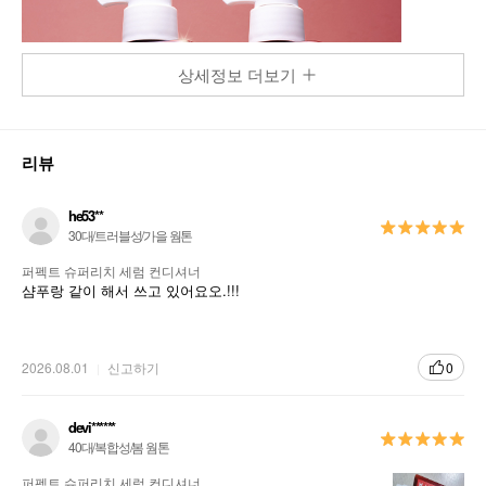
상세정보 더보기
리뷰
he53**
30대/트러블성/가을 웜톤
퍼펙트 슈퍼리치 세럼 컨디셔너
샴푸랑 같이 해서 쓰고 있어요오.!!!
2026.08.01
신고하기
0
devi******
40대/복합성/봄 웜톤
퍼펙트 슈퍼리치 세럼 컨디셔너