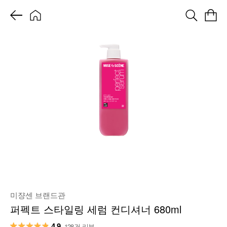
미쟝센 브랜드관
퍼펙트 스타일링 세럼 컨디셔너 680ml
4.9
128건 리뷰