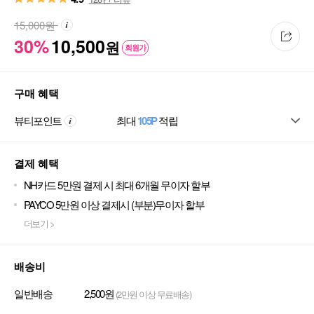
15,000
원
30%
10,500
원
회원가
구매 혜택
뷰티포인트
최대
105P
적립
결제 혜택
NH카드 5만원 결제 시 최대 6개월 무이자 할부
PAYCO 5만원 이상 결제시 (부분)무이자 할부
더보기 >
배송비
일반배송
2,500원
(2만원 이상 무료배송)