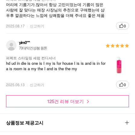
머리에 기름기가.많아서 항상 고민이었는데 기름이 많은
사람에 잘 맞다는 매장 사장님의 추천으로 구매했는데 샴
푸후 깔끔하다는 느낌에 상쾌함을 더해 주네요 좋은 제품
추천으로 고마워요
2025.08.17
신고하기
0
yim0***
70대/악건성/봄 웜톤
퍼펙트 스타일링 세럼 컨디셔너
hd ud in die is one is I my is for house I is is and is in for
a is room is a my the I and is the the my
2025.06.13
신고하기
0
125건 리뷰 더보기
상품정보 제공고시