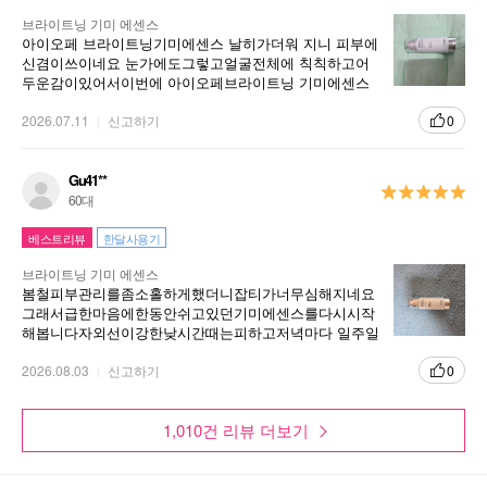
브라이트닝 기미 에센스
아이오페 브라이트닝기미에센스 날히가더워 지니 피부에
신겸이쓰이네요 눈가에도그렇고얼굴전체에 칙칙하고어
두운감이있어서이번에 아이오페브라이트닝 기미에센스
를구매했어요 사용해보니 피부톤도밝아지고 거므스레한
톤도엷어지는거같아요 미백독자성분멜라솔브가 짙은기
2026.07.11
신고하기
0
미잡티와 피부속메라닌까지케어해준데요 계속쓸거같아
요
Gu41**
60대
베스트리뷰
한달사용기
브라이트닝 기미 에센스
봄철피부관리를좀소홀하게했더니잡티가너무심해지네요
그래서급한마음에한동안쉬고있던기미에센스를다시시작
해봅니다자외선이강한낮시간때는피하고저녁마다 일주일
정도사용했더니얼굴색도밝아지고잡티가많이사라져서조
금안심이됩니다 그런데 이재품을중단하면다시올라오는
2026.08.03
신고하기
0
것이문제그래서한동안은 계속써야될것같아요
1,010건 리뷰 더보기