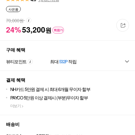
사은품
70,000
원
24%
53,200
원
회원가
구매 혜택
뷰티포인트
최대
532P
적립
결제 혜택
NH카드 5만원 결제 시 최대 6개월 무이자 할부
PAYCO 5만원 이상 결제시 (부분)무이자 할부
더보기 >
배송비