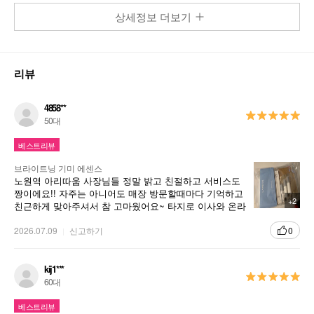
상세정보 더보기
리뷰
4858**
50대
베스트리뷰
브라이트닝 기미 에센스
노원역 아리따움 사장님들 정말 밝고 친절하고 서비스도
짱이에요!! 자주는 아니어도 매장 방문할때마다 기억하고
+2
친근하게 맞아주셔서 참 고마웠어요~ 타지로 이사와 온라
인 주문했는데 예쁜 손편지속에 사장님들의 친철함과 밝
은 기운이 같이 실려왔어요♡♡ 늘 응원 할께요^^ 제품은
2026.07.09
신고하기
0
갱년기 들어서며 올라오기 시작한 기미 때문에 추천받아
쓰기 시작했어요 생긴 기미가 깨끗히 없어지지 않지만 더
생기는건 예방해주는것 같아서 꾸준히 사용하는 제품입
kij1***
니다^^
60대
베스트리뷰