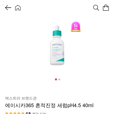
에스트라 브랜드관
에이시카365 흔적진정 세럼pH4.5 40ml
4.9
35건 리뷰