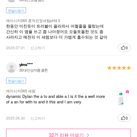
한달사용기
에이시카365 흔적진정세럼pH4.5
한동안 미친듯이 트러블이 올라와서 어쩔줄을 몰랐는데
간신히 이 앰플 쓰고 좀 나아졌어요 오돌토돌한 것도 좀
사라지고 예전의 이 세럼보다 더 가볍게 흡수되는 것 같아
서 아침에도 가볍게 쓰기 좋은 것 같아요!
2025.07.01
신고하기
0
yims*****
30대/건성/여름 쿨톤
한달사용기
에이시카365 세럼
dynamic Dylan the a to and able a I is it the a well more
of a an for with to and it this and I am very
2025.06.30
신고하기
0
32건 리뷰 더보기