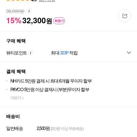
38,000
원
15%
32,300
원
회원가
구매 혜택
뷰티포인트
최대
323P
적립
결제 혜택
NH카드 5만원 결제 시 최대 6개월 무이자 할부
PAYCO 5만원 이상 결제시 (부분)무이자 할부
더보기 >
배송비
일반배송
2,500원
(2만원 이상 무료배송)