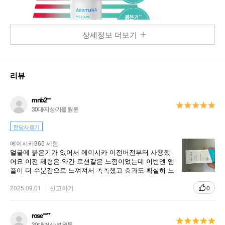
상세정보 더보기
리뷰
mnb2**
30대/지성/가을 웜톤
한달사용기
에이시카365 세럼
얼굴에 붉은기가 있어서 에이시카 이전버전부터 사용했
어요 이전 제형은 약간 로션같은 느낌이었는데 이번엔 앰
플이 더 수분감으로 느껴져서 촉촉했고 효과도 확실히 느
껴져서 매우 만족합니다 열감 진정에 확실히 좋고 깊은 흔
적은 조금 더 오래 써봐야겠어요
2025.09.01
신고하기
0
rose****
30대/건성/봄 웜톤