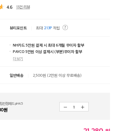
4.6
13건 리뷰
뷰티포인트
최대
213P
적립
NH카드 5만원 결제 시 최대 6개월 무이자 할부
PAYCO 5만원 이상 결제시 (부분)무이자 할부
더보기
일반배송
2,500원 (2만원 이상 무료배송)
링진정패드 pH4.5
1
80
원
21,280