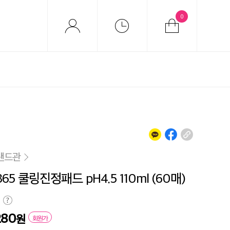
0
랜드관
5 쿨링진정패드 pH4.5 110ml (60매)
280
원
회원가