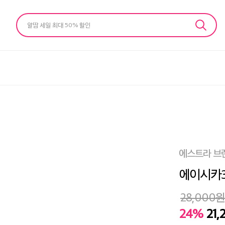
알땀 세일 최대 50% 할인
에스트라 브
에이시카36
28,000
원
24%
21,