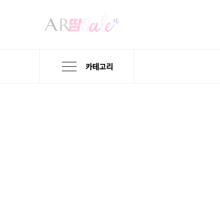
카테고리
본
검
메
문
색
뉴
바
바
바
로
로
로
가
가
가
기
기
기