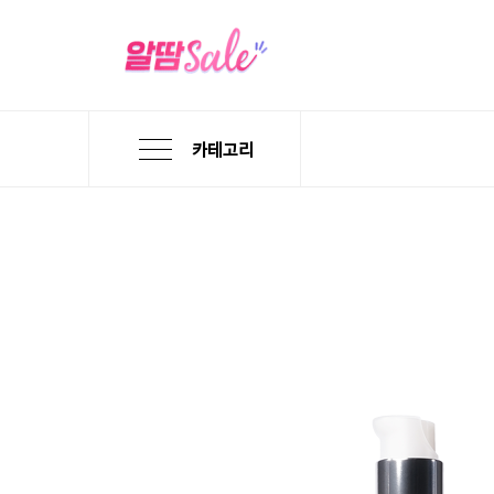
카테고리
본
검
메
문
색
뉴
바
바
바
로
로
로
가
가
가
기
기
기