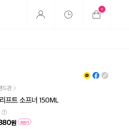
0
랜드관
리프트 소프너 150ML
880
원
회원가