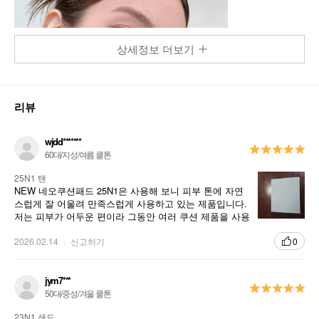
상세정보 더보기
리뷰
wjdd*******
60대/지성/여름 쿨톤
25N1 탠
NEW 네오쿠션패드 25N1은 사용해 보니 피부 톤에 자연
스럽게 잘 어울려 만족스럽게 사용하고 있는 제품입니다.
저는 피부가 어두운 편이라 그동안 여러 쿠션 제품을 사용
해도 색상이 맞지 않아 아쉬운 경우가 많았는데, 25N1 컬
러는 피부색과 자연스럽게 어우러져 들뜨거나 부자연스
2026.02.14
신고하기
0
럽지 않아 좋았습니다. 발림성도 부드럽고 밀착력이 좋아
피부 표현이 깔끔하게 유지되며, 시간이 지나도 무너짐이
심하지 않아 편하게 사용할 수 있었습니다. 피부 톤을 자
jym7***
연스럽고 균일하게 보정해 주어 데일리 메이크업용으로
50대/중성/겨울 쿨톤
만족도가 높았고, 색상이 잘 맞아 사용중
23N1 샌드