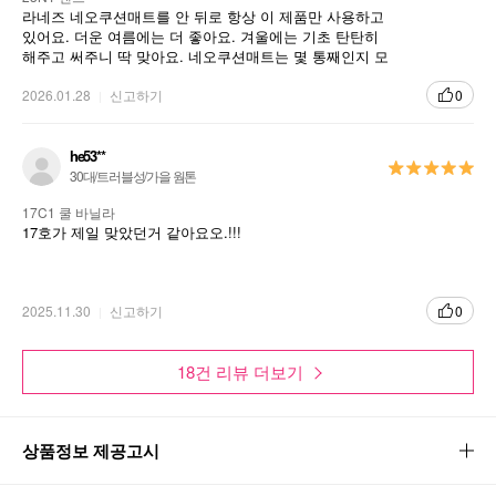
라네즈 네오쿠션매트를 안 뒤로 항상 이 제품만 사용하고
있어요. 더운 여름에는 더 좋아요. 겨울에는 기초 탄탄히
해주고 써주니 딱 맞아요. 네오쿠션매트는 몇 통째인지 모
를 정도로 정말 오래 사용하고 있답니다~
2026.01.28
신고하기
0
he53**
30대/트러블성/가을 웜톤
17C1 쿨 바닐라
17호가 제일 맞았던거 같아요오.!!!
2025.11.30
신고하기
0
18건 리뷰 더보기
상품정보 제공고시