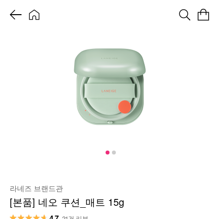
라네즈 브랜드관
[본품] 네오 쿠션_매트 15g
4.7
21건 리뷰