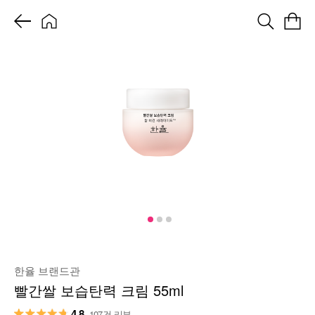
한율 브랜드관
빨간쌀 보습탄력 크림 55ml
4.8
107건 리뷰