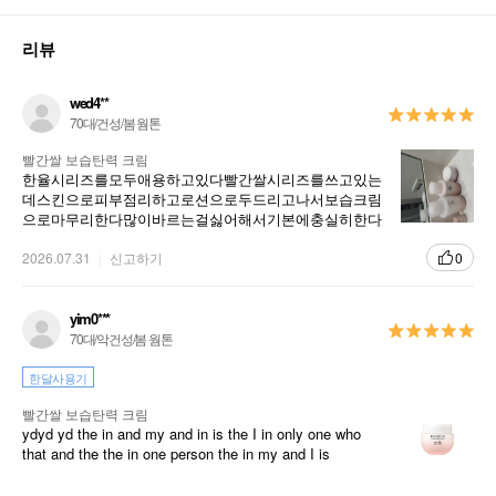
리뷰
wed4**
70대/건성/봄 웜톤
빨간쌀 보습탄력 크림
한율시리즈를모두애용하고있다빨간쌀시리즈를쓰고있는
데스킨으로피부점리하고로션으로두드리고나서보습크림
으로마무리한다많이바르는걸싫어해서기본에충실히한다
가성비좋고진하지않은향기끈적거리지읺아서쭈욱애용할
거다
2026.07.31
신고하기
0
yim0***
70대/악건성/봄 웜톤
한달사용기
빨간쌀 보습탄력 크림
ydyd yd the in and my and in is the I in only one who
that and the the in one person the in my and I is