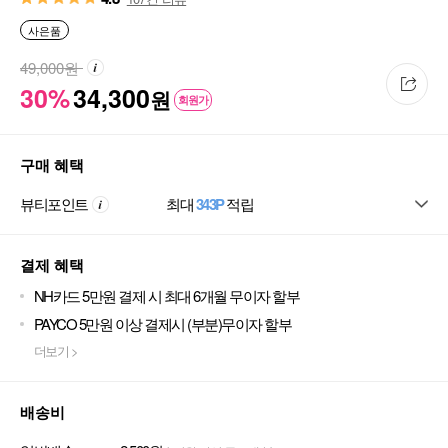
사은품
49,000
원
30%
34,300
원
회원가
구매 혜택
뷰티포인트
최대
343P
적립
결제 혜택
NH카드 5만원 결제 시 최대 6개월 무이자 할부
PAYCO 5만원 이상 결제시 (부분)무이자 할부
더보기 >
배송비