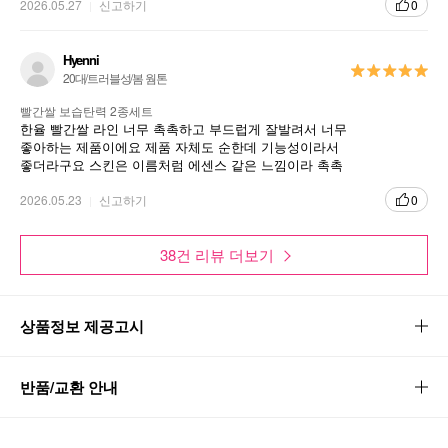
2026.05.27
신고하기
0
Hyenni
20대/트러블성/봄 웜톤
빨간쌀 보습탄력 2종세트
한율 빨간쌀 라인 너무 촉촉하고 부드럽게 잘발려서 너무
좋아하는 제품이에요 제품 자체도 순한데 기능성이라서
좋더라구요 스킨은 이름처럼 에센스 같은 느낌이라 촉촉
하고 부드러워 좋아요 로션도 부드럽고 촉촉
2026.05.23
신고하기
0
38건 리뷰 더보기
상품정보 제공고시
반품/교환 안내