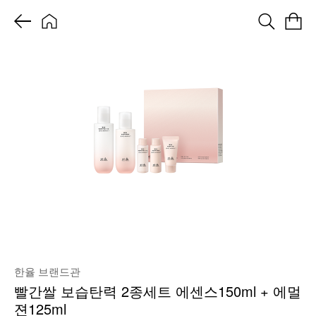
한율 브랜드관
빨간쌀 보습탄력 2종세트 에센스150ml + 에멀
젼125ml