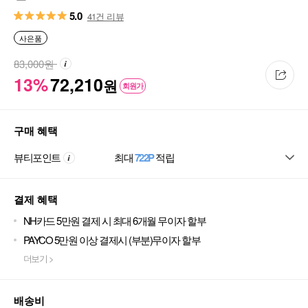
5.0
41건 리뷰
사은품
83,000
원
13%
72,210
원
회원가
구매 혜택
뷰티포인트
최대
722P
적립
결제 혜택
NH카드 5만원 결제 시 최대 6개월 무이자 할부
PAYCO 5만원 이상 결제시 (부분)무이자 할부
더보기 >
배송비