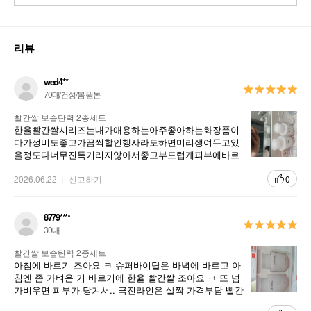
리뷰
wed4**
70대/건성/봄 웜톤
빨간쌀 보습탄력 2종세트
한율빨간쌀시리즈는내가애용하는아주좋아하는화장품이
다가성비도좋고가끔씩할인행사라도하면미리쟁여두고있
을정도다너무진득거리지않아서좋고부드럽게피부에바르
는느낌도좋다향기가진하지않고은은하니곱게발라져서좋
다기초화장품으로만족한다
2026.06.22
신고하기
0
8779****
30대
빨간쌀 보습탄력 2종세트
아침에 바르기 조아요 ㅋ 슈퍼바이탈은 바녁에 바르고 아
침엔 좀 가벼운 거 바르기에 한율 빨간쌀 조아요 ㅋ 또 넘
가벼우면 피부가 당겨서.. 극진라인은 살짝 가격부담 빨간
쌀 라인이 적당해요