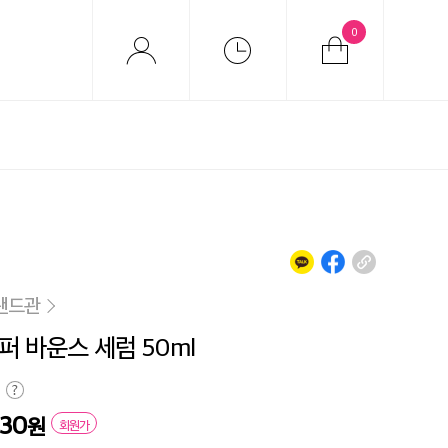
0
랜드관
퍼 바운스 세럼 50ml
230
원
회원가