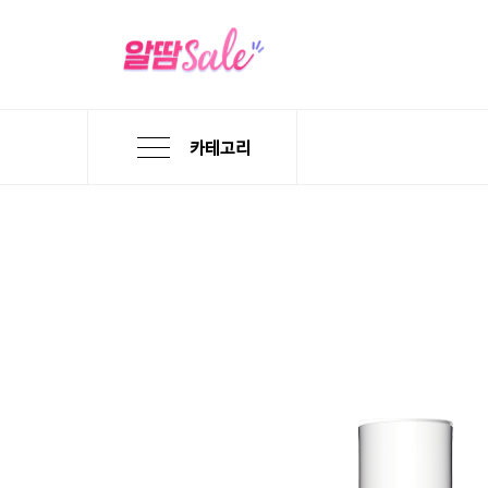
카테고리
본
검
메
문
색
뉴
바
바
바
로
로
로
가
가
가
기
기
기