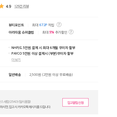
4.9
129건 리뷰
뷰티포인트
최대
672P
적립
아리따움 슈퍼클럽
최대
5%
추가할인
NH카드 5만원 결제 시 최대 6개월 무이자 할부
PAYCO 5만원 이상 결제시 (부분)무이자 할부
더보기
일반배송
2,500원 (2만원 이상 무료배송)
 세럼 (25AD) (일시품절)
입고알림
신청
하시면, 입고 시 카카오톡 메시지를 드립니다.