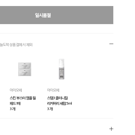
일시품절
오늘도착 상품 결제
시 제외
아이오페
아이오페
스킨 부스터 앰플 필
스템3 클리니컬
패드 1매
리커버리 세럼 5ml
3 개
3 개