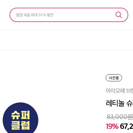
알땀 세일 최대 50% 할인
사은품
아이오페 브
레티놀 슈
83,000
원
19%
67,