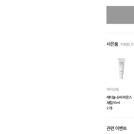
사은품
비회원, 
아이오페
레티놀 슈퍼 바운스
세럼 10ml
2 개
관련 이벤트