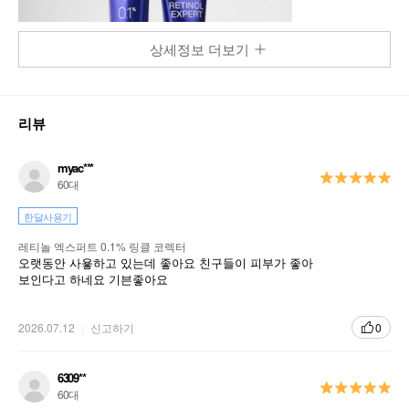
상세정보 더보기
리뷰
myac***
60대
한달사용기
레티놀 엑스퍼트 0.1% 링클 코렉터
오랫동안 사욯하고 있는데 좋아요 친구들이 피부가 좋아
보인다고 하네요 기븐좋아요
2026.07.12
신고하기
0
6309**
60대