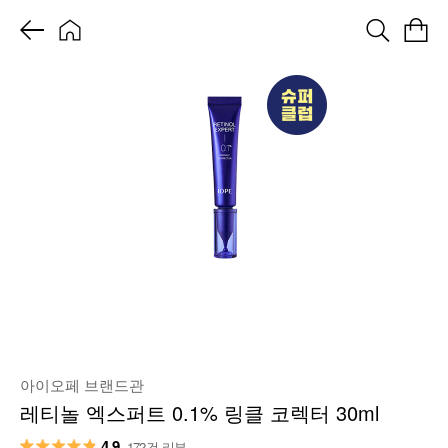
아이오페 브랜드관
레티놀 엑스퍼트 0.1% 링클 코렉터 30ml
4.9
172건 리뷰