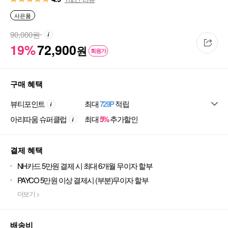
사은품
90,000
원
19%
72,900
원
회원가
구매 혜택
뷰티포인트
최대
729P
적립
아리따움 슈퍼클럽
최대
5%
추가할인
결제 혜택
NH카드 5만원 결제 시 최대 6개월 무이자 할부
PAYCO 5만원 이상 결제시 (부분)무이자 할부
더보기 >
배송비