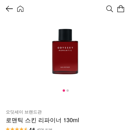
오딧세이 브랜드관
로맨틱 스킨 리파이너 130ml
4.6
42건 리뷰