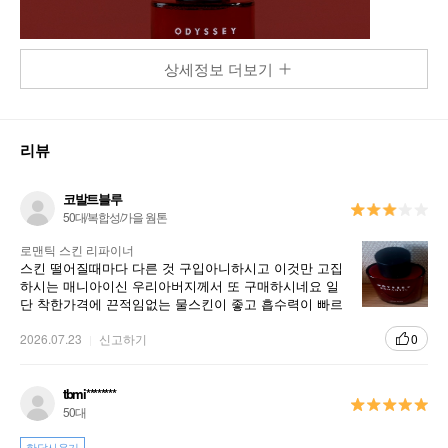
상세정보 더보기
리뷰
코발트블루
50대/복합성/가을 웜톤
로맨틱 스킨 리파이너
스킨 떨어질때마다 다른 것 구입아니하시고 이것만 고집
하시는 매니아이신 우리아버지께서 또 구매하시네요 일
단 착한가격에 끈적임없는 물스킨이 좋고 흡수력이 빠르
고 바른후 적당한 촉감이 좋다고 하시네요 다만 용량이 작
다면서 한정적으로도 대용량나오면 좋겠다고 하시네요
2026.07.23
신고하기
0
tbmi********
50대
한달사용기