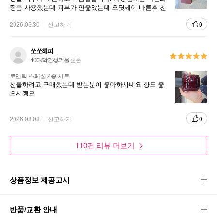
장품 사용했는데 피부가 안좋았는데 오딧세이 바른후 친
구들이 피부좋다 그리고 지인 여성들도 피부가 너무좋다
는 말을 들었을때는 기분이 너무좋와 이화장품 소개를 많
2026.05.30
신고하기
0
이 합니다. 아리따움 오딧세이 가격도 저렴하고 앞으로 쭉
~~ 사용할껍니다. 아리따움 이용을 많이 이용해 주세요.
쏘쏘해피
40대/악건성/겨울 쿨톤
로맨틱 스페셜 2종 세트
선물하려고 구매했는데 받는분이 좋아하시네요 향도 좋
으시젱르
2026.08.08
신고하기
0
110건 리뷰 더보기
상품정보 제공고시
반품/교환 안내