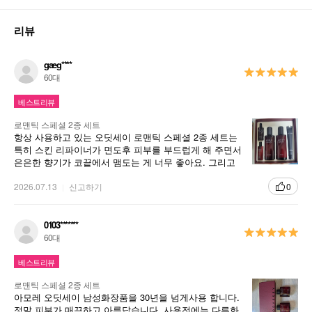
리뷰
gaeg****
60대
베스트리뷰
로맨틱 스페셜 2종 세트
항상 사용하고 있는 오딧세이 로맨틱 스페셜 2종 세트는
특히 스킨 리파이너가 면도후 피부를 부드럽게 해 주면서
은은한 향기가 코끝에서 맴도는 게 너무 좋아요. 그리고
에멀젼 역시 손에 탁탁하고 치면서 따라지는 감촉과 바를
때 끈적임없어 좋아서 늘 사용중입니다
2026.07.13
신고하기
0
0103*******
60대
베스트리뷰
로맨틱 스페셜 2종 세트
아모레 오딧세이 남성화장품을 30년을 넘게사용 합니다.
정말 피부가 매끈하고 아름답습니다. 사용전에는 다른화