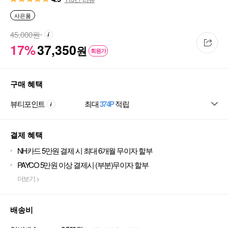
사은품
45,000
원
17%
37,350
원
회원가
구매 혜택
뷰티포인트
최대
374P
적립
결제 혜택
NH카드 5만원 결제 시 최대 6개월 무이자 할부
PAYCO 5만원 이상 결제시 (부분)무이자 할부
더보기 >
배송비