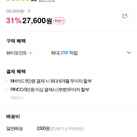
39,900
원
31%
27,600
원
회원가
구매 혜택
뷰티포인트
최대
276P
적립
결제 혜택
NH카드 5만원 결제 시 최대 6개월 무이자 할부
PAYCO 5만원 이상 결제시 (부분)무이자 할부
더보기 >
배송비
일반배송
2,500원
(2만원 이상 무료배송)