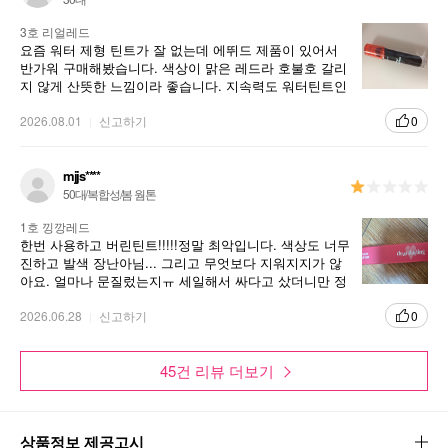
3호 리얼레드
요즘 워터 제형 틴트가 잘 없는데 에뛰드 제품이 있어서
반가워 구매해봤습니다. 색상이 맑은 레드라 호불호 갈리
지 않게 산뜻한 느낌이라 좋습니다. 지속력도 워터틴트인
만큼 오래 가서 좋습니다.
2026.08.01
신고하기
0
mjjs****
50대/복합성/봄 웜톤
1호 낑깡레드
한번 사용하고 버린틴트!!!!!정말 최악입니다. 색상도 너무
진하고 발색 장난아님... 그리고 무엇보다 지워지지가 않
아요. 얼마나 문질렀는지ㅠ 세일해서 싸다고 샀더니만 정
말 싼건 사는게 아닌가싶네요
2026.06.28
신고하기
0
45건 리뷰 더보기
상품정보 제공고시