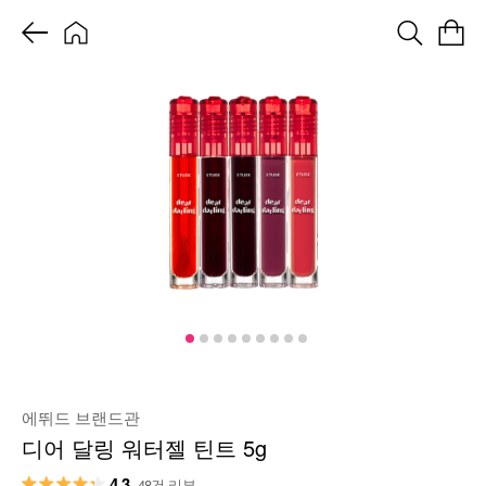
에뛰드 브랜드관
디어 달링 워터젤 틴트 5g
4.3
48건 리뷰