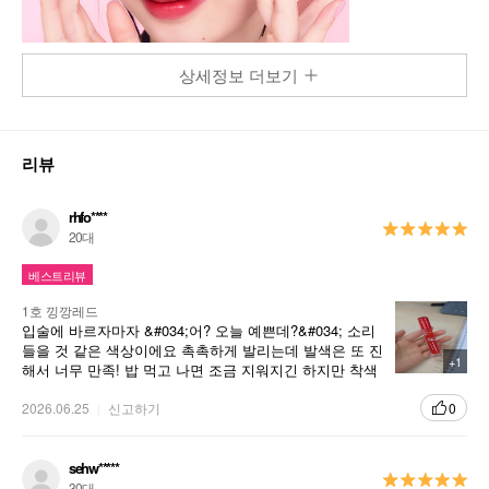
상세정보 더보기
리뷰
rhfo****
20대
베스트리뷰
1호 낑깡레드
입술에 바르자마자 &#034;어? 오늘 예쁜데?&#034; 소리
들을 것 같은 색상이에요 촉촉하게 발리는데 발색은 또 진
+1
해서 너무 만족! 밥 먹고 나면 조금 지워지긴 하지만 착색
은 남아서 좋았어요. 가방에 넣어두고 수시로 꺼내 바르는
중입니다. 깡깡레드 이름처럼 아주 깡(?) 있는 레드❤️ㅎㅎ
2026.06.25
신고하기
0
sehw*****
30대