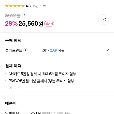
4.8
10건 리뷰
36,000
원
29%
25,560
원
회원가
구매 혜택
뷰티포인트
최대
256P
적립
결제 혜택
NH카드 5만원 결제 시 최대 6개월 무이자 할부
PAYCO 5만원 이상 결제시 (부분)무이자 할부
더보기 >
배송비
일반배송
2,500원
(2만원 이상 무료배송)