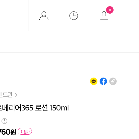
0
랜드관
베리어365 로션 150ml
760
원
회원가