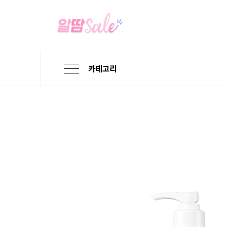
카테고리
본
검
메
문
색
뉴
바
바
바
로
로
로
가
가
가
기
기
기