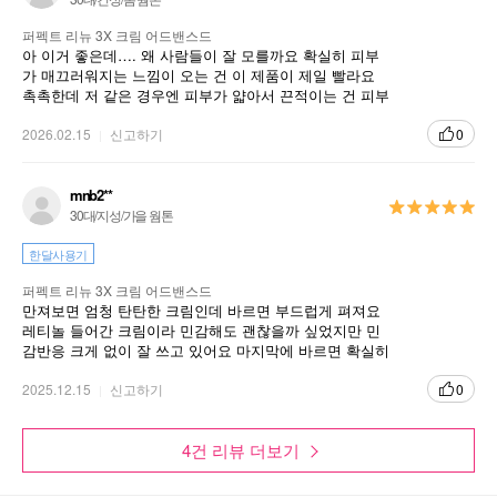
퍼펙트 리뉴 3X 크림 어드밴스드
아 이거 좋은데…. 왜 사람들이 잘 모를까요 확실히 피부
가 매끄러워지는 느낌이 오는 건 이 제품이 제일 빨라요
촉촉한데 저 같은 경우엔 피부가 얇아서 끈적이는 건 피부
에 또 잘 안 들어가더라고요 근데 끈적거리지 않으면서도
민감성 피부에 확실히 탄력효과를 주는 게 감격인 제품입
2026.02.15
신고하기
0
니다
mnb2**
30대/지성/가을 웜톤
한달사용기
퍼펙트 리뉴 3X 크림 어드밴스드
만져보면 엄청 탄탄한 크림인데 바르면 부드럽게 펴져요
레티놀 들어간 크림이라 민감해도 괜찮을까 싶었지만 민
감반응 크게 없이 잘 쓰고 있어요 마지막에 바르면 확실히
피부가 좀 팽팽해지는 기분이라 계속 쓰려고 해요
2025.12.15
신고하기
0
4건 리뷰 더보기