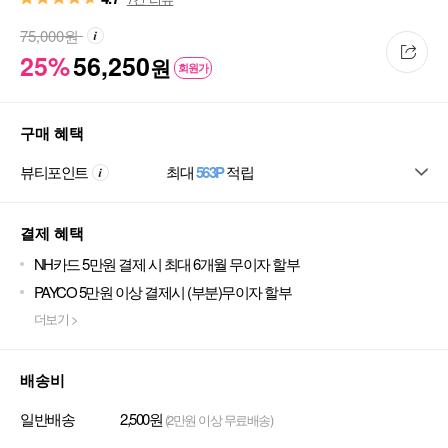
75,000
원
25%
56,250
원
회원가
구매 혜택
뷰티포인트
최대
563P
적립
결제 혜택
NH카드 5만원 결제 시 최대 6개월 무이자 할부
PAYCO 5만원 이상 결제시 (부분)무이자 할부
더보기 >
배송비
일반배송
2,500원
(2만원 이상 무료배송)