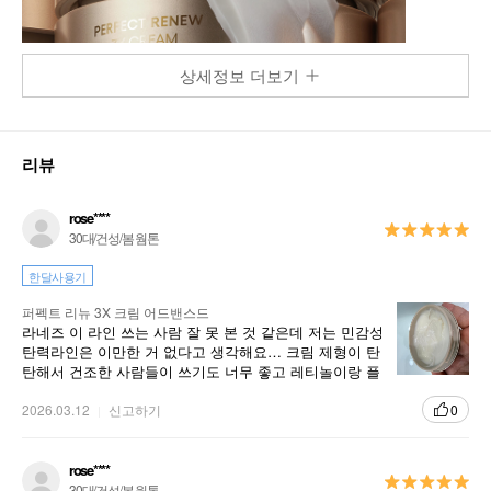
상세정보 더보기
리뷰
rose****
30대/건성/봄 웜톤
한달사용기
퍼펙트 리뉴 3X 크림 어드밴스드
라네즈 이 라인 쓰는 사람 잘 못 본 것 같은데 저는 민감성
탄력라인은 이만한 거 없다고 생각해요… 크림 제형이 탄
탄해서 건조한 사람들이 쓰기도 너무 좋고 레티놀이랑 플
라보노이드 펩타이드 혼합이라는데 어떻게 자극이 이렇
게 덜하지? 싶어요 순한 안티에이징 원하는 분들은 써보
2026.03.12
신고하기
0
셨음해요!
rose****
30대/건성/봄 웜톤