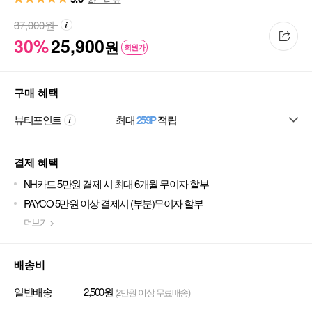
37,000
원
30%
25,900
원
회원가
구매 혜택
뷰티포인트
최대
259P
적립
결제 혜택
NH카드 5만원 결제 시 최대 6개월 무이자 할부
PAYCO 5만원 이상 결제시 (부분)무이자 할부
더보기 >
배송비
일반배송
2,500원
(2만원 이상 무료배송)