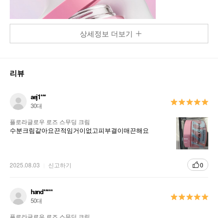
상세정보 더보기
리뷰
aej1***
30대
플로라글로우 로즈 스무딩 크림
수분크림같아요끈적임거이없고피부결이매끈해요
2025.08.03
신고하기
0
hand*****
50대
플로라글로우 로즈 스무딩 크림