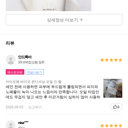
상세정보 더보기
리뷰
안드록바
30대/복합성/봄 웜톤
베스트리뷰
한달사용기
아이오페 바이오 컨디셔닝 오일 인 젤
세안 전에 사용하면 피부에 부드럽게 롤링되면서 피지와
노폐물이 녹아 나오는 느낌이라 만족합니다. 오일 타입인
+1
데도 무겁지 않고 세안 후 미끈거림이 심하지 않아 사용하
기 좋아요. 블랙헤드 관리에도 도움이 되는 것 같고 사용
후 피부가 촉촉하고 매끈한 느낌이라 꾸준히 사용 중입니
2026.06.05
신고하기
0
다. 건조함 없이 클렌징돼서 만족합니다.
nisa****
40대