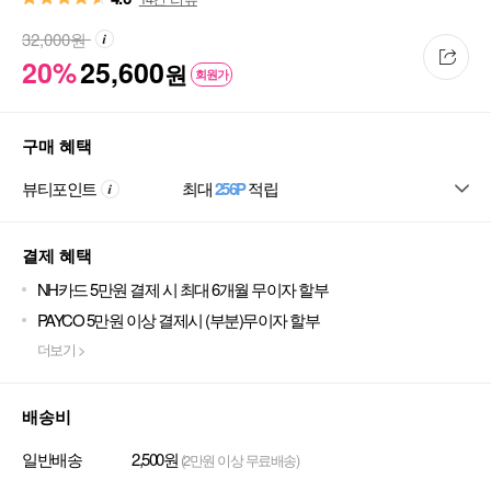
32,000
원
20%
25,600
원
회원가
구매 혜택
뷰티포인트
최대
256P
적립
결제 혜택
NH카드 5만원 결제 시 최대 6개월 무이자 할부
PAYCO 5만원 이상 결제시 (부분)무이자 할부
더보기 >
배송비
일반배송
2,500원
(2만원 이상 무료배송)