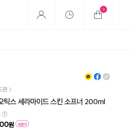
0
드관
틱스 세라마이드 스킨 소프너 200ml
원
600
원
회원가