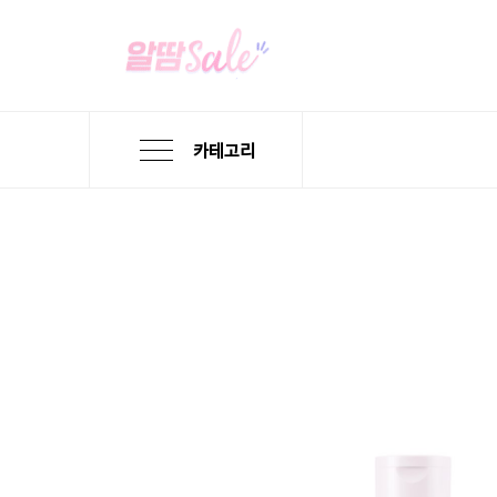
카테고리
본
검
메
문
색
뉴
바
바
바
로
로
로
가
가
가
기
기
기