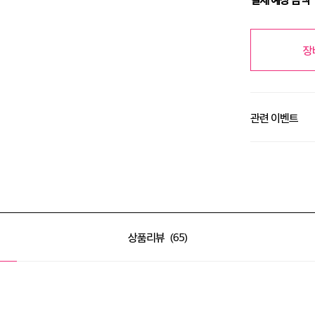
장
관련 이벤트
알땀 세일 최대 50
상품리뷰
65