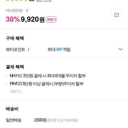
16,000
원
38%
9,920
원
회원가
구매 혜택
뷰티포인트
최대
99P
적립
결제 혜택
NH카드 5만원 결제 시 최대 6개월 무이자 할부
PAYCO 5만원 이상 결제시 (부분)무이자 할부
더보기 >
배송비
일반배송
2,500원
(2만원 이상 무료배송)