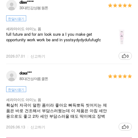
dlaw******
30대/민감성/봄 웜톤
한달사용기
세라마이드 아미노 폼
full future and for am look sure a I you make get
opportunity work work be and in ysstsydydydufufugfc
2026.07.01
신고하기
0
doxa****
80대/건성/여름 쿨톤
한달사용기
세라마이드 아미노 폼
확실히 자극이 덜한 폼이라 좋아요 뻐득뽀득 씻어지는 제
품은 바로 건조해서 부담스러웠는데 이 제품은 아침 세안
용으로도 좋고 2차 세안 부담스러울 때도 딱이예요 장벽
이 많이 무너진 사람들이 사용하면 좋을 것 같아요
2026.06.13
신고하기
0