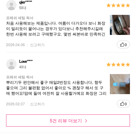
qkrr******
50대
프레쉬 세팅 픽서
처음 사용해보는 제품입니다. 여름이 다가오다 보니 화장
이 밀리듯이 뭍어나는 경우가 있다보니 추천해주시길래
한번 사용해 보려고 구매했구요. 몇번 써본바로 만족하긴
해요. 더 써봐야 알것같긴학욪
2026.04.06
신고하기
0
Love*****
40대
프레쉬 세팅 픽서
뿌리기두 편안해서 좋구 매일2번정도 사용합니다, 향두
좋으며 그리 불편함 없어서 좋아요 % 괜찮구 해서 또 구
매 했어요!맘에 들며 여전히 잘 사용할거예요 화장은 그리
오래안가지만 잘 사용합니다 ^
2026.02.07
신고하기
0
5건 리뷰 더보기