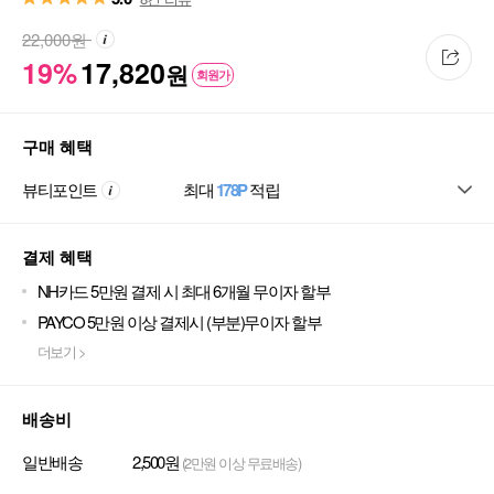
22,000
원
19%
17,820
원
회원가
구매 혜택
뷰티포인트
최대
178P
적립
결제 혜택
NH카드 5만원 결제 시 최대 6개월 무이자 할부
PAYCO 5만원 이상 결제시 (부분)무이자 할부
더보기 >
배송비
일반배송
2,500원
(2만원 이상 무료배송)