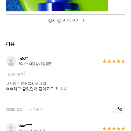
상세정보 더보기
리뷰
he53**
30대/트러블성/가을 웜톤
한달사용기
시카페인 트러블리셋 세럼
촉촉하고 좋았던거 같아요오. !! ㅎㅎ
2025.12.31
신고하기
0
dlaw******
30대/민감성/봄 웜톤