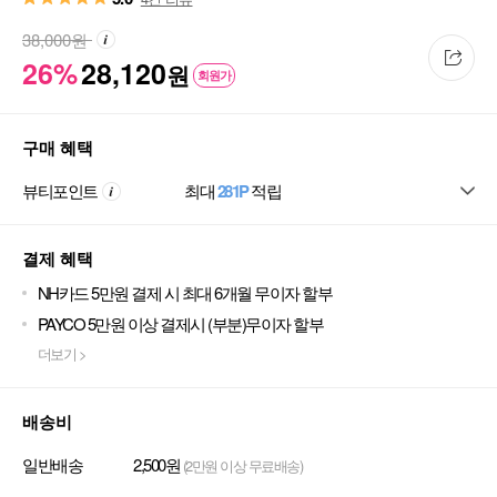
38,000
원
26%
28,120
원
회원가
구매 혜택
뷰티포인트
최대
281P
적립
결제 혜택
NH카드 5만원 결제 시 최대 6개월 무이자 할부
PAYCO 5만원 이상 결제시 (부분)무이자 할부
더보기 >
배송비
일반배송
2,500원
(2만원 이상 무료배송)