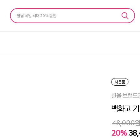
알땀 세일 최대 50% 할인
사은품
한율 브랜드
백화고 기
48,000
20%
38