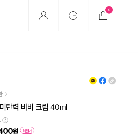
0
관
미탄력 비비 크림 40ml
원
,400
원
회원가