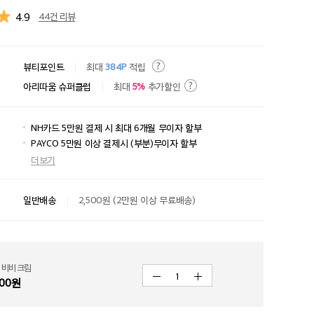
4.9
44건 리뷰
뷰티포인트
최대
384P
적립
아리따움 슈퍼클럽
최대
5%
추가할인
NH카드 5만원 결제 시 최대 6개월 무이자 할부
PAYCO 5만원 이상 결제시 (부분)무이자 할부
더보기
일반배송
2,500원 (2만원 이상 무료배송)
 비비 크림
1
00
원