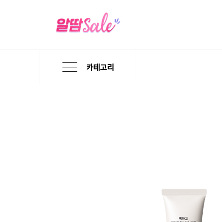
카테고리
본
검
메
문
색
뉴
바
바
바
로
로
로
가
가
가
기
기
기