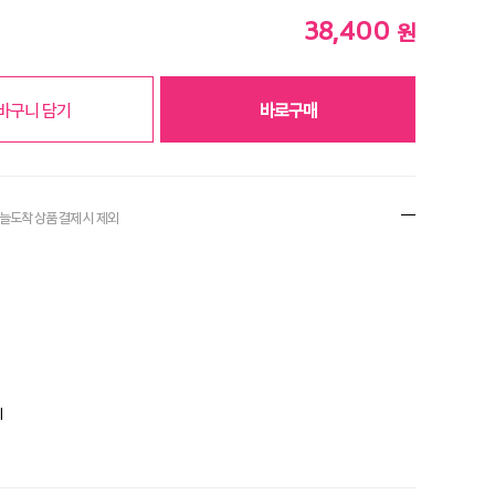
38,400
원
바구니 담기
바로구매
오늘도착 상품 결제
시 제외
비