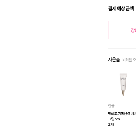
결제 예상 금액
장
사은품
비회원, 
한율
백화고 기미탄력 비
크림 5ml
2 개