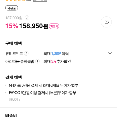
사은품
187,000
원
15%
158,950
원
회원가
구매 혜택
뷰티포인트
최대
1,590P
적립
아리따움 슈퍼클럽
최대
5%
추가할인
결제 혜택
NH카드 5만원 결제 시 최대 6개월 무이자 할부
PAYCO 5만원 이상 결제시 (부분)무이자 할부
더보기 >
배송비