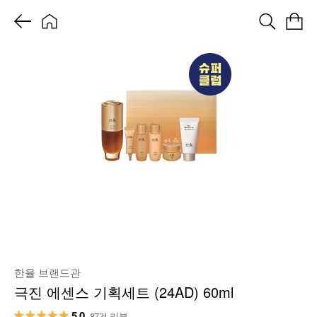
한율 브랜드관
극진 에센스 기획세트 (24AD) 60ml
5.0
87건 리뷰