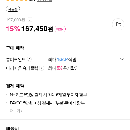
사은품
197,000
원
15%
167,450
원
회원가
구매 혜택
뷰티포인트
최대
1,675P
적립
아리따움 슈퍼클럽
최대
5%
추가할인
결제 혜택
NH카드 5만원 결제 시 최대 6개월 무이자 할부
PAYCO 5만원 이상 결제시 (부분)무이자 할부
더보기 >
배송비