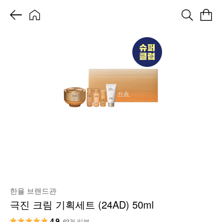
한율 브랜드관
극진 크림 기획세트 (24AD) 50ml
4.9
63건 리뷰