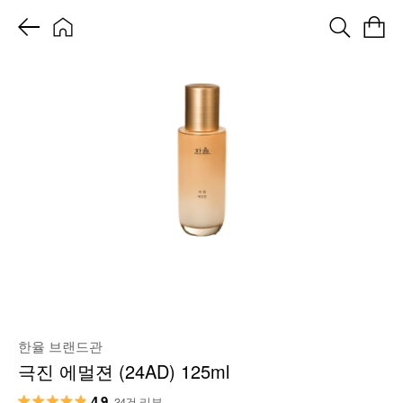
한율 브랜드관
극진 에멀젼 (24AD) 125ml
4.9
34건 리뷰