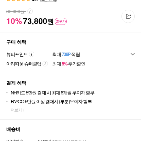
82,000
원
10%
73,800
원
회원가
구매 혜택
뷰티포인트
최대
738P
적립
아리따움 슈퍼클럽
최대
5%
추가할인
결제 혜택
NH카드 5만원 결제 시 최대 6개월 무이자 할부
PAYCO 5만원 이상 결제시 (부분)무이자 할부
더보기 >
배송비