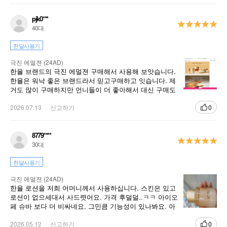
pjk0***
40대
한달사용기
극진 에멀젼 (24AD)
한율 브랜드의 극진 에멀젼 구매해서 사용해 보앗습니다.
한율은 워낙 좋은 브랜드라서 믿고구매하고 잇습니다. 제
거도 많이 구매하지만 언니들이 더 좋아해서 대신 구매도
마니 해주고 잇습니다.
2026.07.13
신고하기
0
8779****
30대
한달사용기
극진 에멀젼 (24AD)
한율 로션을 저희 어머니께서 사용하십니다. 스킨은 있고
로션이 없으세대서 사드렷어요. 가격 후덜덜..ㅋㅋ 아이오
페 슈바 보다 더 비싸네요. 그민큼 기능성이 있나봐요. 아
무튼 어머니가 만족하셔요
2026.05.12
신고하기
0