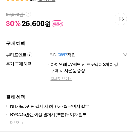
38,000
원
30%
26,600
원
회원가
구매 혜택
뷰티포인트
최대
266P
적립
추가 구매 혜택
아이오페 UV쉴드 선 프로텍터 2개 이상
구매 시 사은품 증정
자세히 보기 >
결제 혜택
NH카드 5만원 결제 시 최대 6개월 무이자 할부
PAYCO 5만원 이상 결제시 (부분)무이자 할부
더보기 >