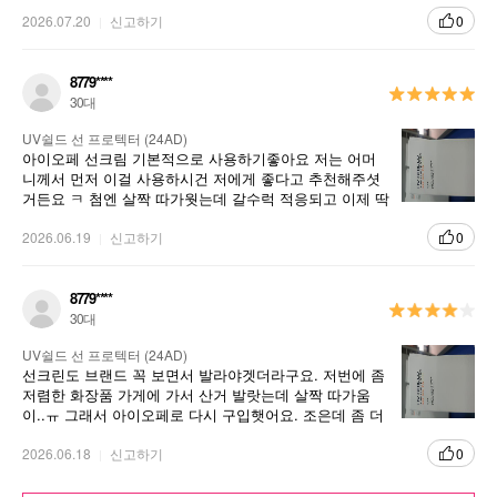
점이 단점이 되기도 하는 것 같아요. 예전엔 느끼지 못했
는데 다른 후기를 보니 예전보다 묽어서 뚜껑에 흘러나온
2026.07.20
신고하기
0
다고 했는데 이게 단점이라면 단점일 수 있네요. 그래서
뚜껑이 위로 가게 세워 두어요~^^
8779****
30대
UV쉴드 선 프로텍터 (24AD)
아이오페 선크림 기본적으로 사용하기좋아요 저는 어머
니께서 먼저 이걸 사용하시건 저에게 좋다고 추천해주셧
거든요 ㅋ 첨엔 살짝 따가웟는데 갈수럭 적응되고 이제 딱
조아요 ㅋ 유분감 살짝 잇어요
2026.06.19
신고하기
0
8779****
30대
UV쉴드 선 프로텍터 (24AD)
선크린도 브랜드 꼭 보면서 발라야겟더라구요. 저번에 좀
저렴한 화장품 가게에 가서 산거 발랏는데 살짝 따가움
이..ㅠ 그래서 아이오페로 다시 구입햇어요. 조은데 좀 더
가벼운 제형이면 좋겟어요
2026.06.18
신고하기
0