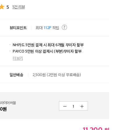
5
5건 리뷰
뷰티포인트
최대
112P
적립
NH카드 5만원 결제 시 최대 6개월 무이자 할부
PAYCO 5만원 이상 결제시 (부분)무이자 할부
더보기
일반배송
2,500원 (2만원 이상 무료배송)
프라이머 버블
1
00
원
11,200