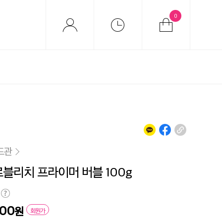
0
드관
로블리치 프라이머 버블 100g
200
원
회원가