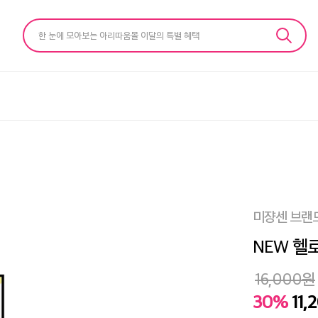
한 눈에 모아보는 아리따움몰 이달의 특별 혜택
미쟝센 브랜
NEW 헬
16,000
원
30%
11,