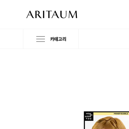
카테고리
본
검
메
문
색
뉴
바
바
바
로
로
로
가
가
가
기
기
기