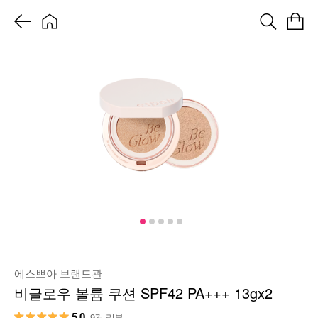
에스쁘아 브랜드관
비글로우 볼륨 쿠션 SPF42 PA+++ 13gx2
5.0
9건 리뷰