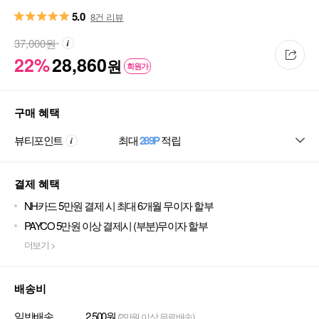
5.0
8건 리뷰
37,000
원
22%
28,860
원
회원가
구매 혜택
뷰티포인트
최대
289P
적립
결제 혜택
NH카드 5만원 결제 시 최대 6개월 무이자 할부
PAYCO 5만원 이상 결제시 (부분)무이자 할부
더보기 >
배송비
일반배송
2,500원
(2만원 이상 무료배송)