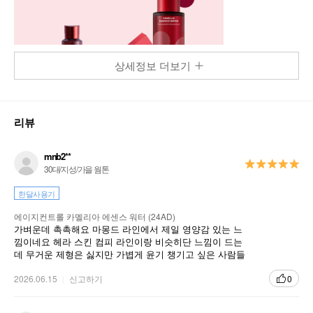
상세정보 더보기
리뷰
mnb2**
30대/지성/가을 웜톤
한달사용기
에이지컨트롤 카멜리아 에센스 워터 (24AD)
가벼운데 촉촉해요 마몽드 라인에서 제일 영양감 있는 느
낌이네요 헤라 스킨 컴피 라인이랑 비슷히단 느낌이 드는
데 무거운 제형은 싫지만 가볍게 윤기 챙기고 싶은 사람들
이 먼저 사용하면 좋을 것 같은 스킨입니다
2026.06.15
신고하기
0